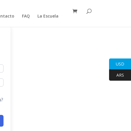
ntacto
FAQ
La Escuela
USD
ARS
a?