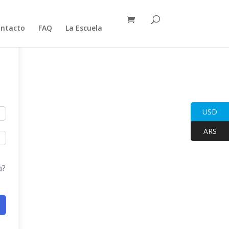
ntacto
FAQ
La Escuela
USD
ARS
a?