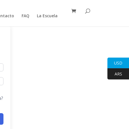
ntacto
FAQ
La Escuela
USD
ARS
a?