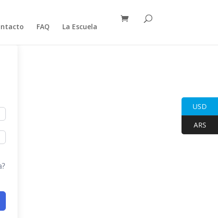
ntacto
FAQ
La Escuela
USD
ARS
a?